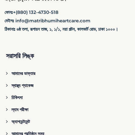
ফোন:
+(880) 132-4730-518
মেইল:
info@matribhumiheartcare.com
ঠিকানা:
৬ষ্ঠ তলা, রূপায়ন তাজ, ১, ১/১, নয়া পল্টন, কালভার্ট রোড, ঢাকা ১০০০।
সরাসরি লিঙ্ক
আমাদের ডাক্তার
স্বাস্থ্য প্যাকেজ
চিকিৎসা
ল্যাব পরীক্ষা
অ্যাপয়েন্টমেন্ট
আমাদের প্রতিষ্ঠান সমূহ