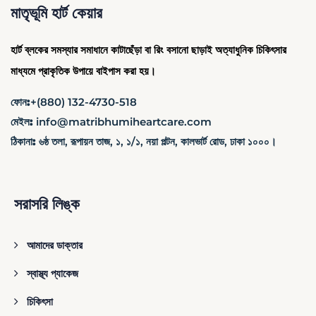
মাতৃভূমি হার্ট কেয়ার
হার্ট ব্লকের সমস্যার সমাধানে কাটাছেঁড়া বা রিং বসানো ছাড়াই অত্যাধুনিক চিকিৎসার
মাধ্যমে প্রাকৃতিক উপায়ে বাইপাস করা হয়।
ফোন:
+(880) 132-4730-518
মেইল:
info@matribhumiheartcare.com
ঠিকানা:
৬ষ্ঠ তলা, রূপায়ন তাজ, ১, ১/১, নয়া পল্টন, কালভার্ট রোড, ঢাকা ১০০০।
সরাসরি লিঙ্ক
আমাদের ডাক্তার
স্বাস্থ্য প্যাকেজ
চিকিৎসা